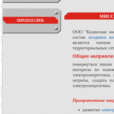
МИСС
ОБРАТНАЯ СВЯЗЬ
ООО "Казанская эне
состав
холдинга к
является членом 
территориальных сет
Общее направлен
повернуться лицом 
интересы во взаим
электроэнергетики,
затраты, создать 
электроэнергитика.
Приоритетные напр
развитие
элект