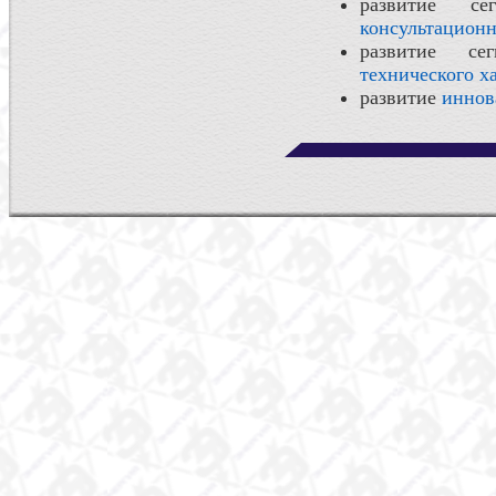
развитие с
консультационн
развитие се
технического х
развитие
иннов