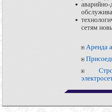
аварий
обслужива
технолог
сетям нов
Аренда а
Присоед
Стр
электросе