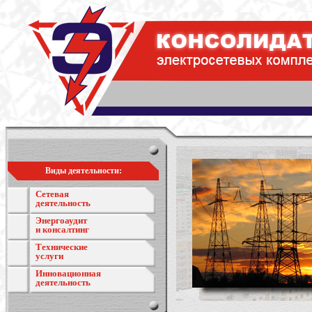
Виды деятельности:
Сетевая
деятельность
Энергоаудит
и консалтинг
Технические
услуги
Инновационная
деятельность