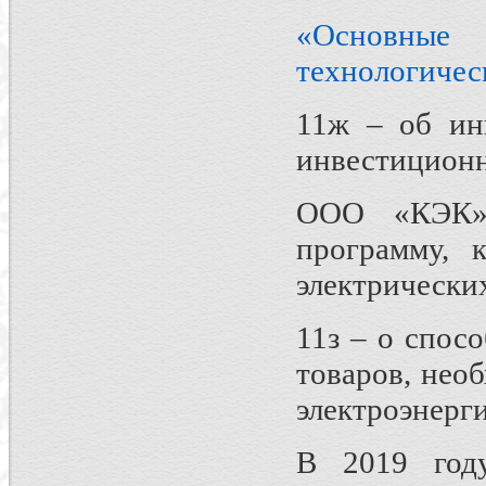
«Основны
технологичес
11ж – об ин
инвестицион
ООО «КЭК» 
программу, 
электрических
11з – о спос
товаров, нео
электроэнерг
В 2019 год