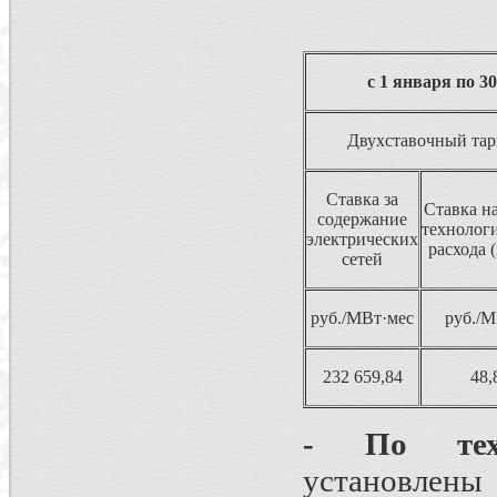
c 1 января по 3
Двухставочный та
Ставка за
Ставка н
содержание
технолог
электрических
расхода 
сетей
руб./МВт·мес
руб./
232 659,84
48,
- По техн
установле