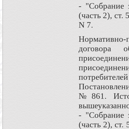
- "Собрание 
(часть 2), ст.
N 7.
Нормативно-
договора о
присоединени
присоедине
потребителей
Постановлен
№861. Исто
вышеуказанно
- "Собрание 
(часть 2), ст.