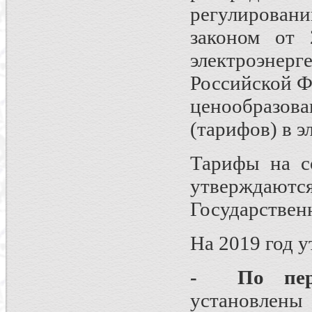
регулирова
законом от
электроэнерг
Российской Ф
ценообразо
(тарифов) в э
Тарифы на с
утверждаю
Государствен
На 2019 год 
- По пере
установле