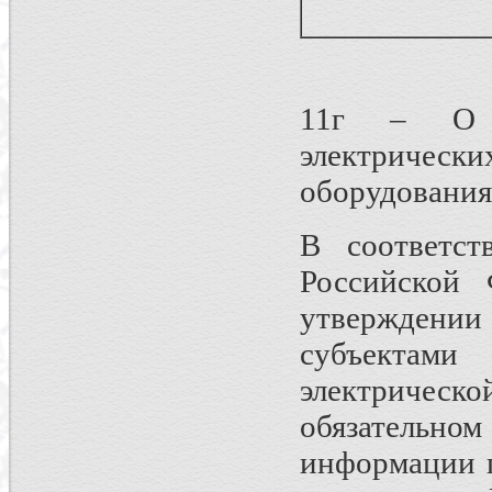
11г – О р
электриче
оборудования
В соответст
Российской
утверждени
субъектам
электрическо
обязательном
информации п