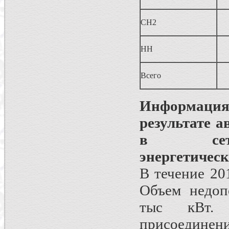
СН2
НН
Всего
Информаци
результате 
в сет
энергетичес
В течение 20
Объем недоп
тыс кВт. 
присоедине