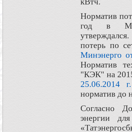
кВтч.
Норматив пот
год в Ми
утверждался.
потерь по 
Минэнерго от
Норматив те
"КЭК" на 201
25.06.2014 
норматив до 
Согласно До
энергии дл
«Татэнергосб