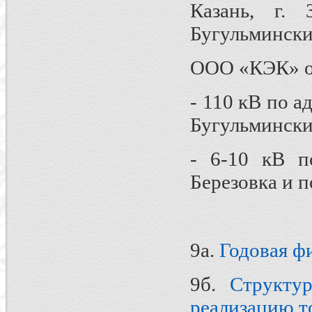
Казань, г. 
Бугульмински
ООО «КЭК» об
- 110 кВ по ад
Бугульмински
- 6-10 кВ п
Березовка и п
9а.
Годовая ф
9б.
Структу
реализацию то