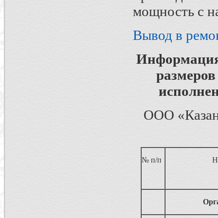
мощность с н
Вывод в ремо
Информация
размеров 
исполнен
ООО «Казанс
№ п/п
Н
Орг