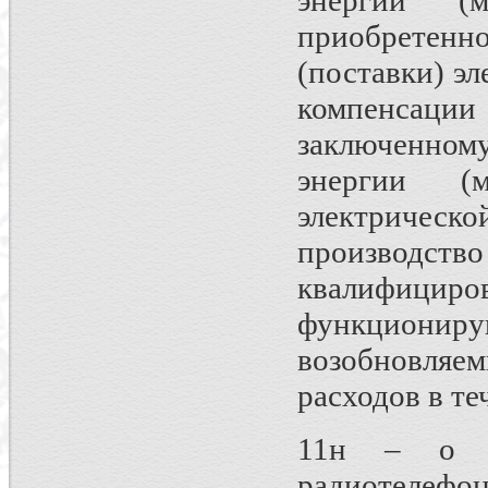
энергии (
приобретенн
(поставки) э
компенсаци
заключенно
энергии (
электриче
производство
квалифицир
функциони
возобновляем
расходов в те
11н – о в
радиотелефон