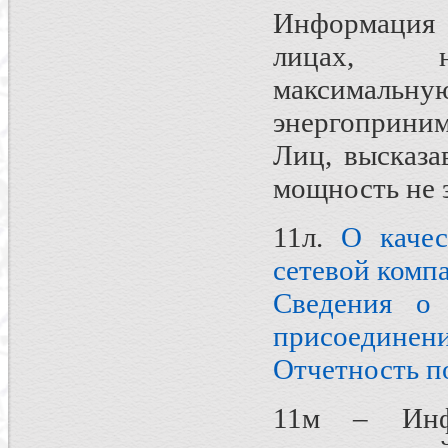
Информация в
лицах, на
максималь
энергоприни
Лиц, высказа
мощность не 
11л.
О качес
сетевой комп
Сведения о 
присоединен
Отчетность п
11м – Инф