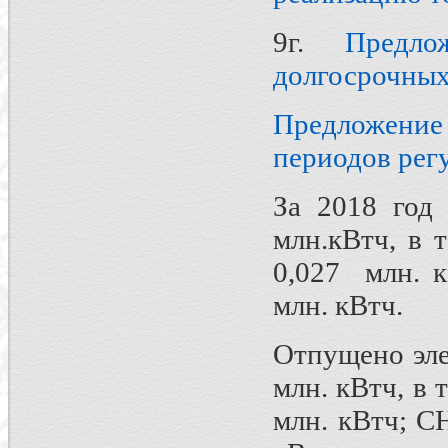
9г.
Предл
долгосрочных
Предложение 
периодов рег
За 2018 год
млн.кВтч, в 
0,027 млн. к
млн. кВтч.
Отпущено эле
млн. кВтч, в 
млн. кВтч; С