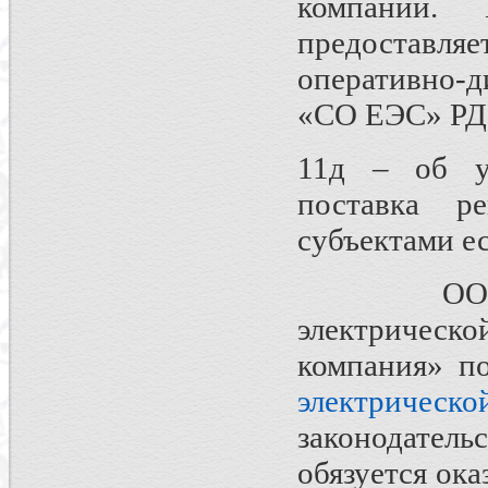
компании.
предоставл
оперативно-д
«СО ЕЭС» РДУ 
11д – об ус
поставка ре
субъектами е
ООО «КЭК»
электрическ
компания» 
электрическо
законодате
обязуется ока