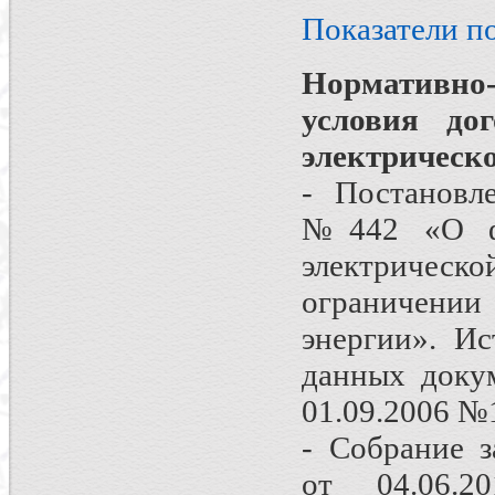
Показатели п
Нормативно
условия до
электрическо
- Постановл
№442 «О фу
электрическ
ограничении
энергии». И
данных докум
01.09.2006 №
- Собрание з
от 04.06.2