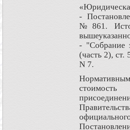
«Юридическая
- Постановл
№861. Исто
вышеуказанно
- "Собрание 
(часть 2), ст.
N 7.
Нормативн
стоимость
присоедин
Правительст
официально
Постановлени