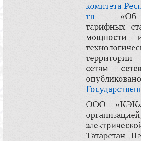
комитета Рес
тп
«Об уст
тарифных ст
мощности 
технологичес
территории 
сетям сет
опублик
Государствен
ООО «КЭК» 
организацие
электрическ
Татарстан. П