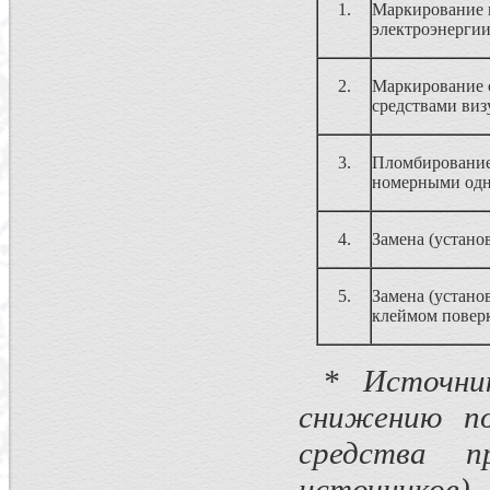
1.
Маркирование и
электроэнерги
2.
Маркирование с
средствами виз
3.
Пломбирование 
номерными од
4.
Замена (устано
5.
Замена (устано
клеймом повер
* Источник
снижению по
средства п
источников)