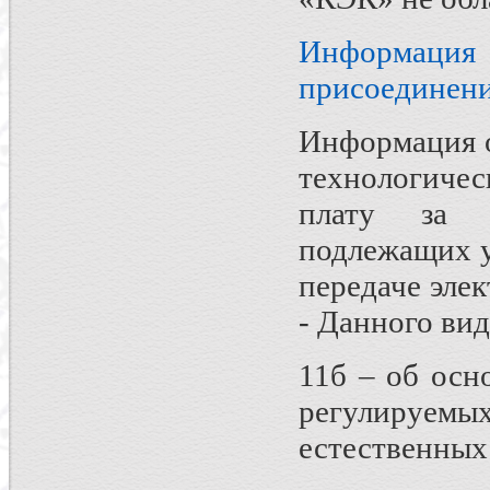
Информация 
присоединен
Информация о
технологиче
плату за т
подлежащих у
передаче элек
- Данного вид
11б – об осн
регулируемы
естественны