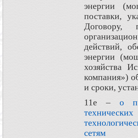
энергии (м
поставки, у
Договору, п
организаци
действий, о
энергии (мощ
хозяйства И
компания») об
и сроки, уст
11е –
о пор
технических
технологиче
сетям