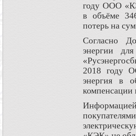
году ООО «КЭ
в объёме 34
потерь на сум
Согласно До
энергии дл
«Русэнергосб
2018 году О
энергия в о
компенсации 
Информацие
покупателя
электрическу
«КЭК» не обл