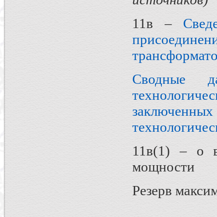
11в –
Свед
присоединен
трансформат
Сводные д
технологич
заключенн
технологичес
11в(1) – о 
мощности
Резерв макс