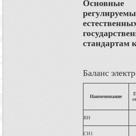
Основные 
регулируемы
естественн
государс
стандартам к
Баланс элект
П
Наименование
с
ВН
СН1