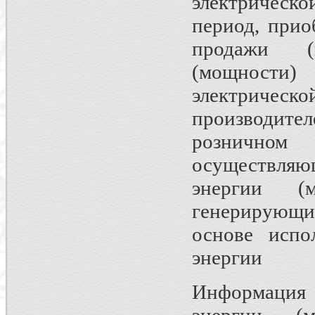
электрическ
период, прио
продажи (п
(мощности
электриче
производител
розничном
осуществля
энергии (
генерирующ
основе испо
энергии
Информация 