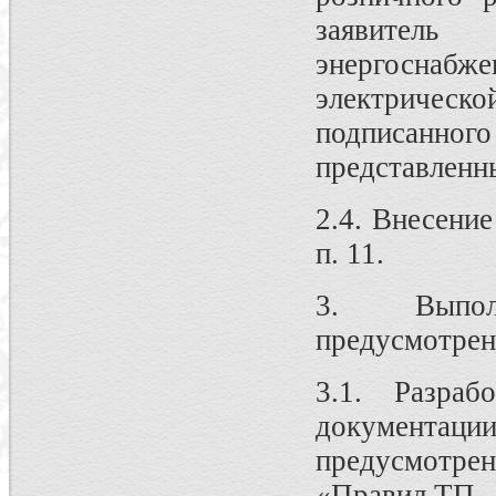
заявитель
энергоснаб
электриче
подписанно
представленн
2.4. Внесение
п. 11.
3. Выпол
предусмотрен
3.1. Разраб
документа
предусмотре
«Правил ТП...