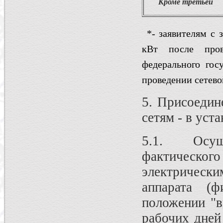
Кроме третьей
*- заявителям с
кВт после пров
федерального гос
проведении сетево
5. Присоедин
сетям - в уст
5.1. Осущ
фактическог
электрическ
аппарата (ф
положении "в
рабочих дней