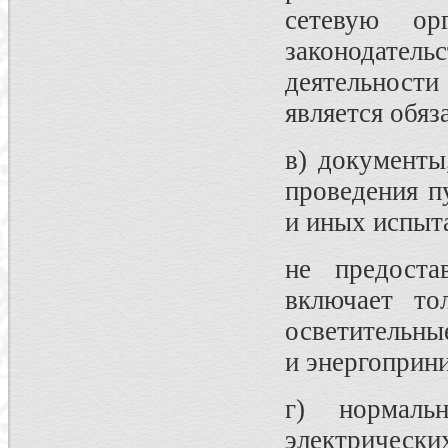
сетевую ор
законодат
деятельност
является обяз
в) документы
проведения п
и иных испыт
не предоста
включает то
осветительны
и энергоприн
г) нормаль
электрически