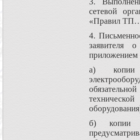
3. Выполнен
сетевой орга
«Правил ТП…
4. Письменно
заявителя 
приложением 
а) копии 
электрообор
обязательной
технической
оборудования
б) копии р
предусмат