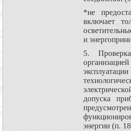
*не предоста
включает то
осветительны
и энергоприн
5. Проверк
организацие
эксплуата
технологич
электрическо
допуска при
предусмот
функциониро
энергии (п. 1