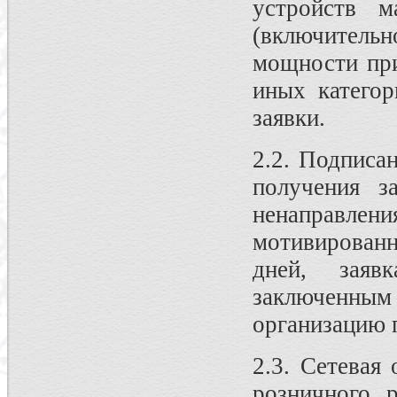
устройств 
(включител
мощности при
иных категор
заявки.
2.2. Подписа
получения з
ненаправлен
мотивированн
дней, заяв
заключенны
организацию 
2.3. Сетевая
розничного 