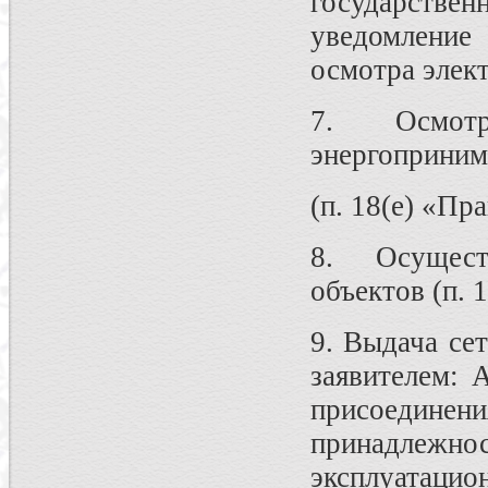
государст
уведомление
осмотра элек
7. Осмотр
энергоприни
(п. 18(е) «Пра
8. Осущест
объектов (п. 
9. Выдача се
заявителем: 
присоединени
принадлежн
эксплуатаци