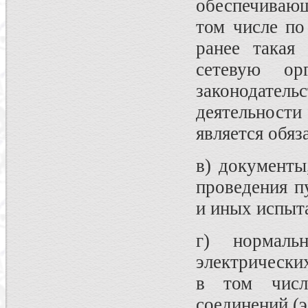
обеспечиваю
том числе по
ранее такая
сетевую ор
законодат
деятельност
является обяз
в) документы
проведения п
и иных испыт
г) нормаль
электрически
в том числ
соединений (э