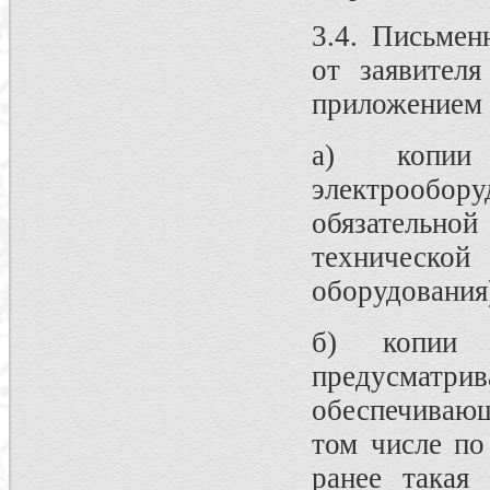
3.4. Письмен
от заявител
приложением 
а) копии 
электрообор
обязательной
технической
оборудования
б) копии р
предусмат
обеспечиваю
том числе по
ранее такая