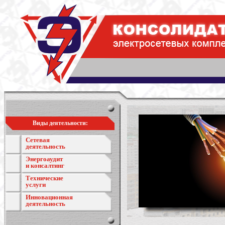
Виды деятельности:
Сетевая
деятельность
Энергоаудит
и консалтинг
Технические
услуги
Инновационная
деятельность