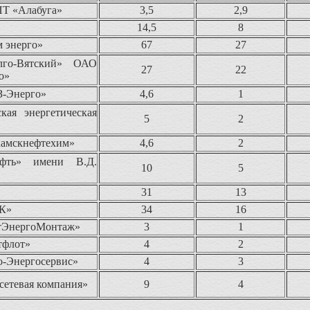
Т «Алабуга»
3,5
2,9
14,5
8
 энерго»
67
27
лго-Вятский» ОАО
27
22
о»
-Энерго»
4,6
1
ая энергетическая
5
2
амскнефтехим»
4,6
2
фть» имени В.Д.
10
5
31
13
К»
34
16
тЭнергоМонтаж»
3
1
тфлот»
4
2
-Энергосервис»
4
3
сетевая компания»
9
4