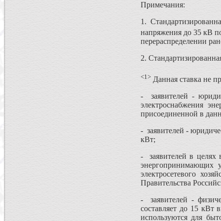
Примечания:
1. Стандартизированна
напряжения до 35 кВ п
перераспределении ра
2. Стандартизированная
<1>
Данная ставка не пр
- заявителей - юриди
электроснабжения эне
присоединенной в дан
- заявителей - юридич
кВт;
- заявителей в целях
энергопринимающих ус
электросетевого хозя
Правительства Российск
- заявителей - физич
составляет до 15 кВт
используются для быт