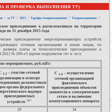
А И ПРОВЕРКА ВЫПОЛНЕНИЯ ТУ)
⁄
⁄
⁄
⁄
⁄
ии
за ТУ
2015
Тарифы техприсоединение
Техприсоединение
еское присоединение к расположенным на территории
года по 31 декабря 2015 года
ическое присоединение энергопринимающих устройств
ринадлежащих сетевым организациям и иным лицам, по
 размера платы за технологическое присоединение к
2012 № 209-э/1 (кроме подпунктов «б» и «в»):
е по мероприятиям, руб./кВт:
С
– участие сетевой
С
– осуществление
1.3
1.4
организации в осмотре
сетевой организацией
следовании) должностным
фактического
цом органа федерального
присоединения объектов
нергетического надзора
заявителя к электрическим
присоединяемых
сетям и включение
<1>
коммутационного аппарата
устройств
29
34