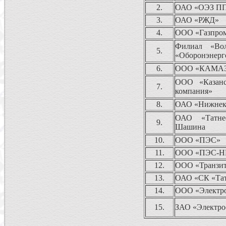
2.
ОАО «ОЭЗ ПП
3.
ОАО «РЖД»
4.
ООО «Газпром
Филиал «Во
5.
«Оборонэнерг
6.
ООО «КАМАЗ
ООО «Казанск
7.
компания»
8.
ОАО «Нижнек
ОАО «Татне
9.
Шашина
10.
ООО «ПЭС»
11.
ООО «ПЭС-Н
12.
ООО «Транзи
13.
ОАО «СК «Та
14.
ООО «Электро
15.
ЗАО «Электро