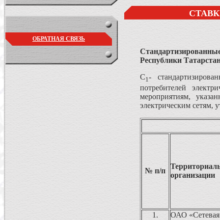
СТАВК
ОБРАТНАЯ СВЯЗЬ
Стандартизированные
Республики Татарстан
С
- стандартизирова
1
потребителей электр
мероприятиям, указа
электрическим сетям, 
Территори
№ п/п
организации
1.
ОАО «Сетевая