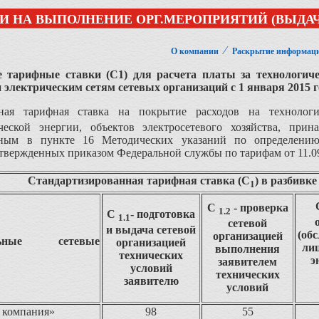
И НА ВЫПОЛНЕНИЕ ОРГ.МЕРОПРИЯТИЙ (ВЫДАЧ
⁄
О компании
Раскрытие информац
 тарифные ставки (С1) для расчета платы за технологич
 электрическим сетям сетевых организаций
с 1 января 2015 
нная тарифная ставка на покрытие расходов на технолог
ической энергии, объектов электросетевого хозяйства, п
нным в пункте 16 Методических указаний по определению
утвержденных приказом Федеральной службы по тарифам от 11.09.
Стандартизированная тарифная ставка (С
) в разбивк
1
С
- проверка
1.2
С
- подготовка
1.1
сетевой
и выдача сетевой
(об
организацией
альные сетевые
организацией
ли
выполнения
технических
э
заявителем
условий
технических
заявителю
условий
 компания»
98
55