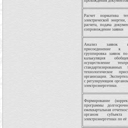
прохождения документов
Расчет норматива тех
электрической энергии,
расчета, подача докум
сопровождение заявки
Анализ заявок на
присоединение к с
группировка заявок по
калькуляция обоб
осуществление техпр
стандартизированных
технологическое при
организации. Экспертиз
с регулирующим органом
электроэнергетики.
Формирование (коррек
программы долгосрочн
ежеквартальная отчетно
органом субъек
электроэнергетики по е