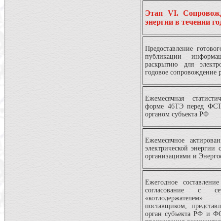
Этап VI. Сопровожд
энергии в течении год
Предоставление готовог
публикации информа
раскрытию для электро
годовое сопровождение р
Ежемесячная статисти
форме 46ТЭ перед ФС
органом субъекта РФ
Ежемесячное актирован
электрической энергии
организациями и Энерго
Ежегодное составление
согласование с сет
«котлодержателем
поставщиком, представ
орган субъекта РФ и Ф