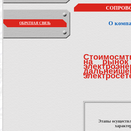
СОПРОВ
О комп
ОБРАТНАЯ СВЯЗЬ
Стоимосмть
на рынок
электроэне
дальне
электросет
Этапы осуществл
характе