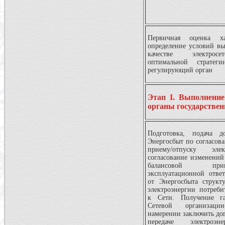
Первичная оценка хар
определение условий вы
качестве электросе
оптимальной стратег
регулирующий орган
Этап I. Выполнение
органы государствен
Подготовка, подача 
Энергосбыт по согласов
приему/отпуску элек
согласование изменений
балансовой пр
эксплуатационной ответ
от Энергосбыта структ
электроэнергии потреб
к Сети. Получение г
Сетевой организации
намерении заключить дог
передаче электроэне