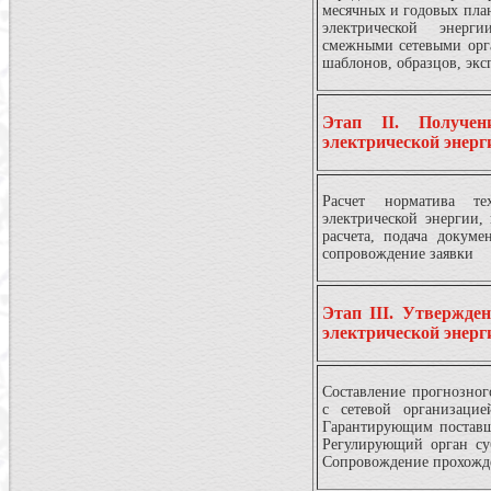
месячных и годовых пла
электрической энер
смежными сетевыми орг
шаблонов, образцов, экс
Этап II. Получен
электрической энерг
Расчет норматива тех
электрической энергии,
расчета, подача докум
сопровождение заявки
Этап III. Утвержде
электрической энерг
Составление прогнозного
с сетевой организацие
Гарантирующим поставщ
Регулирующий орган с
Сопровождение прохожд